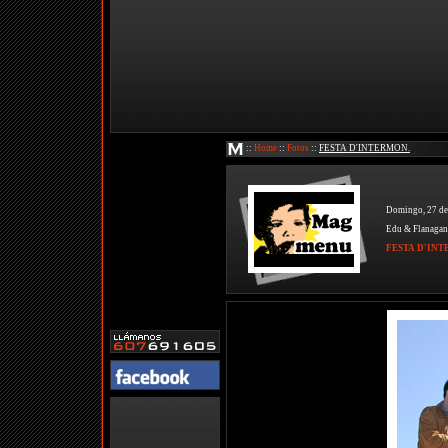
::
Home
::
Fotos
::
FESTA D'INTERMON.
Domingo, 27 de
Edu & Flanagan
FESTA D'IN